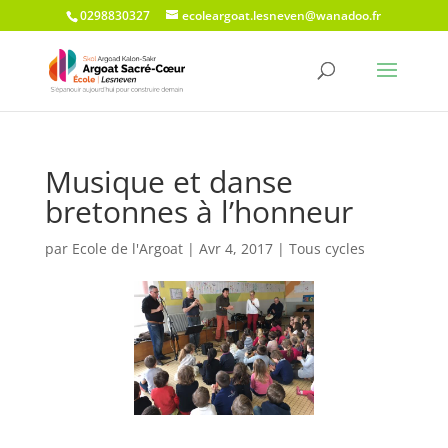
0298830327
ecoleargoat.lesneven@wanadoo.fr
Musique et danse
bretonnes à l’honneur
par
Ecole de l'Argoat
|
Avr 4, 2017
|
Tous cycles