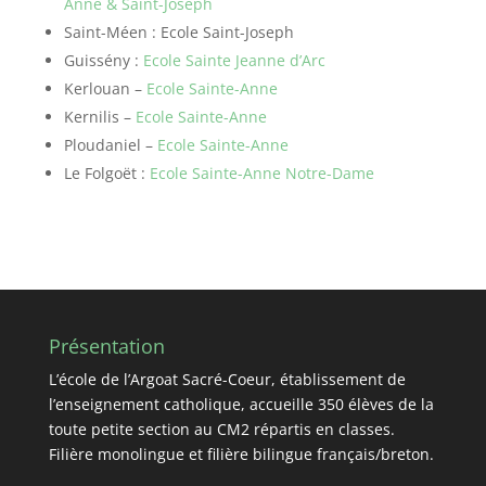
Anne & Saint-Joseph
Saint-Méen : Ecole Saint-Joseph
Guissény :
Ecole Sainte Jeanne d’Arc
Kerlouan –
Ecole Sainte-Anne
Kernilis –
Ecole Sainte-Anne
Ploudaniel –
Ecole Sainte-Anne
Le Folgoët :
Ecole Sainte-Anne Notre-Dame
Présentation
L’école de l’Argoat Sacré-Coeur, établissement de
l’enseignement catholique, accueille 350 élèves de la
toute petite section au CM2 répartis en classes.
Filière monolingue et filière bilingue français/breton.