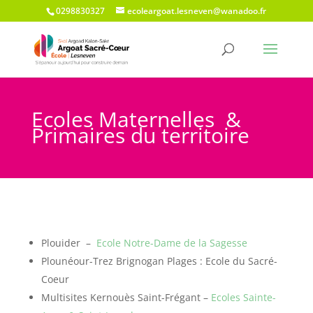
0298830327
ecoleargoat.lesneven@wanadoo.fr
Ecoles Maternelles &
Primaires du territoire
Plouider –
Ecole Notre-Dame de la Sagesse
Plounéour-Trez Brignogan Plages : Ecole du Sacré-
Coeur
Multisites Kernouès Saint-Frégant –
Ecoles Sainte-