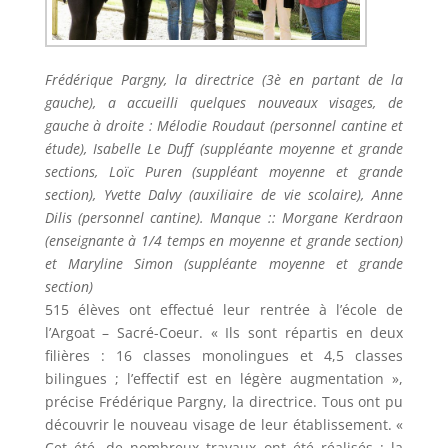
Frédérique Pargny, la directrice (3è en partant de la
gauche), a accueilli quelques nouveaux visages, de
gauche à droite : Mélodie Roudaut (personnel cantine et
étude), Isabelle Le Duff (suppléante moyenne et grande
sections, Loïc Puren (suppléant moyenne et grande
section), Yvette Dalvy (auxiliaire de vie scolaire), Anne
Dilis (personnel cantine). Manque :: Morgane Kerdraon
(enseignante à 1/4 temps en moyenne et grande section)
et Maryline Simon (suppléante moyenne et grande
section)
515 élèves ont effectué leur rentrée à l’école de
l’Argoat – Sacré-Coeur. « Ils sont répartis en deux
filières : 16 classes monolingues et 4,5 classes
bilingues ; l’effectif est en légère augmentation »,
précise Frédérique Pargny, la directrice. Tous ont pu
découvrir le nouveau visage de leur établissement. «
Cet été, de nombreux travaux ont été réalisés : la