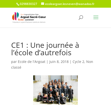
0298830327
ecoleargoat.lesneven@wanadoo.fr
CE1 : Une journée à
l’école d’autrefois
par
Ecole de l'Argoat
|
Juin 8, 2018
|
Cycle 2
,
Non
classé