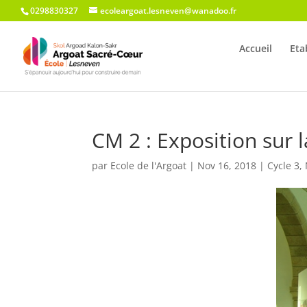
0298830327
ecoleargoat.lesneven@wanadoo.fr
Accueil
Eta
CM 2 : Exposition sur 
par
Ecole de l'Argoat
|
Nov 16, 2018
|
Cycle 3
,