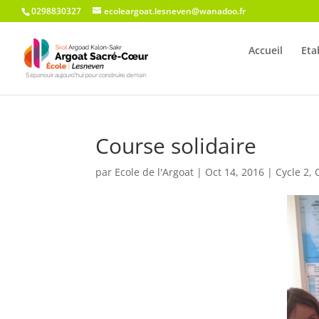
0298830327
ecoleargoat.lesneven@wanadoo.fr
Accueil
Eta
Course solidaire
par
Ecole de l'Argoat
|
Oct 14, 2016
|
Cycle 2
,