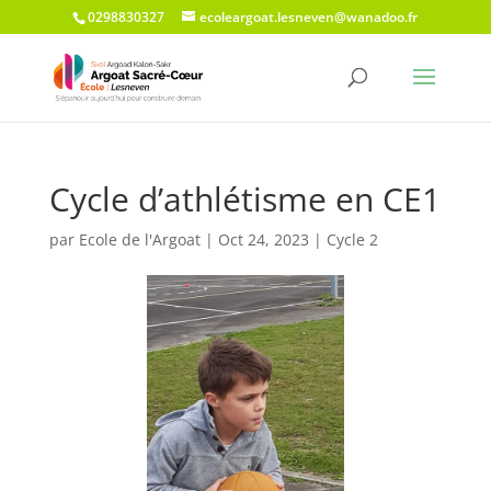
0298830327
ecoleargoat.lesneven@wanadoo.fr
Cycle d’athlétisme en CE1
par
Ecole de l'Argoat
|
Oct 24, 2023
|
Cycle 2