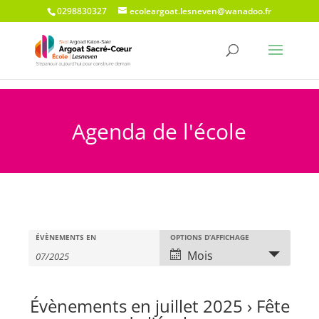
0298830327
ecoleargoat.lesneven@wanadoo.fr
Agenda de l'école
Recherche
Rechercher
Navigation
ÉVÈNEMENTS EN
OPTIONS D’AFFICHAGE
Évènements
et
de
Mois
vues
navigation
évènement
de
Évènements en juillet 2025
› Fête
vues