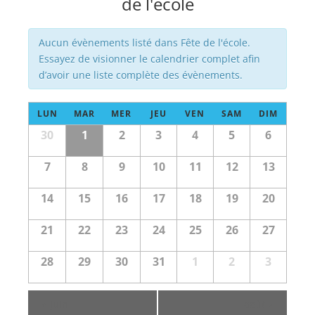
de l'école
Évènements
Aucun évènements listé dans Fête de l'école.
Essayez de visionner le calendrier complet afin
d’avoir une liste complète des évènements.
Calendrier
LUN
MAR
MER
JEU
VEN
SAM
DIM
de
Calendrier
30
1
2
3
4
5
6
Évènements
de
Évènements
7
8
9
10
11
12
13
14
15
16
17
18
19
20
21
22
23
24
25
26
27
28
29
30
31
1
2
3
«
juin
août
»