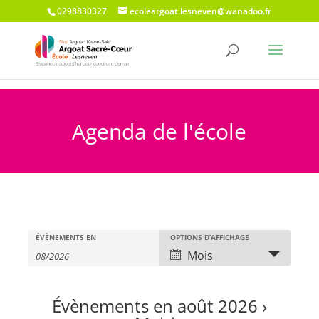
0298830327
ecoleargoat.lesneven@wanadoo.fr
Agenda de l'école
Recherche
Rechercher
Navigation
ÉVÈNEMENTS EN
OPTIONS D’AFFICHAGE
Évènements
et
de
Mois
vues
navigation
évènement
de
Évènements en août 2026
›
vues