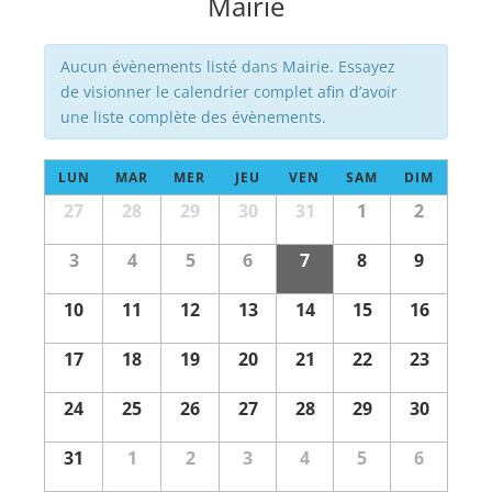
Mairie
Évènements
Aucun évènements listé dans Mairie. Essayez
de visionner le calendrier complet afin d’avoir
une liste complète des évènements.
Calendrier
LUN
MAR
MER
JEU
VEN
SAM
DIM
de
Calendrier
27
28
29
30
31
1
2
Évènements
de
Évènements
3
4
5
6
7
8
9
10
11
12
13
14
15
16
17
18
19
20
21
22
23
24
25
26
27
28
29
30
31
1
2
3
4
5
6