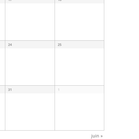
24
25
31
1
juin
»