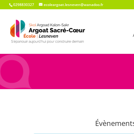
0298830327
ecoleargoat.lesneven@wanadoo.fr
Évènements