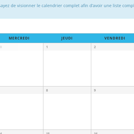
yez de visionner le calendrier complet afin d’avoir une liste comp
MERCREDI
JEUDI
VENDREDI
0
1
2
8
9
4
15
16