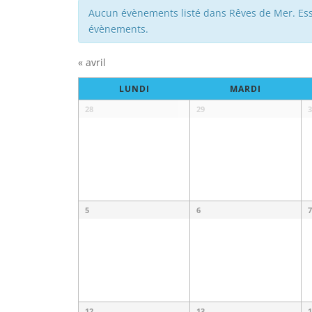
Aucun évènements listé dans Rêves de Mer. Essa
évènements.
«
avril
Calendrier
LUNDI
MARDI
de
Calendrier
28
29
3
Évènements
de
Évènements
5
6
7
12
13
1