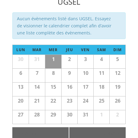
UGSEL
Évènements
Aucun évènements listé dans UGSEL. Essayez
de visionner le calendrier complet afin d’avoir
une liste complète des évènements.
Calendrier
LUN
MAR
MER
JEU
VEN
SAM
DIM
de
Calendrier
30
31
1
2
3
4
5
Évènements
de
Évènements
6
7
8
9
10
11
12
13
14
15
16
17
18
19
20
21
22
23
24
25
26
27
28
29
30
31
1
2
«
décembre
février
»