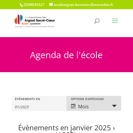
0298830327
ecoleargoat.lesneven@wanadoo.fr
Agenda de l'école
Recherche
Rechercher
Navigation
ÉVÈNEMENTS EN
OPTIONS D’AFFICHAGE
Évènements
et
de
Mois
vues
navigation
évènement
de
Évènements en janvier 2025
›
vues