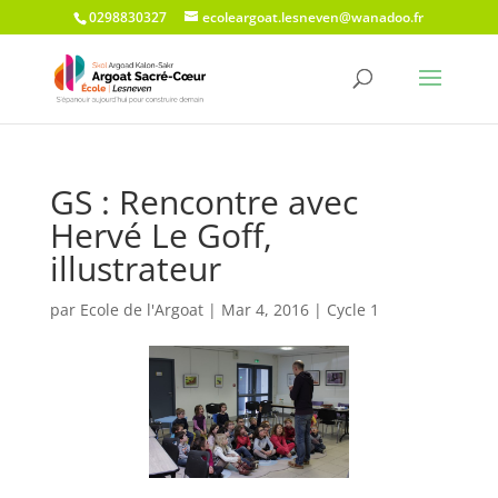
0298830327
ecoleargoat.lesneven@wanadoo.fr
GS : Rencontre avec
Hervé Le Goff,
illustrateur
par
Ecole de l'Argoat
|
Mar 4, 2016
|
Cycle 1