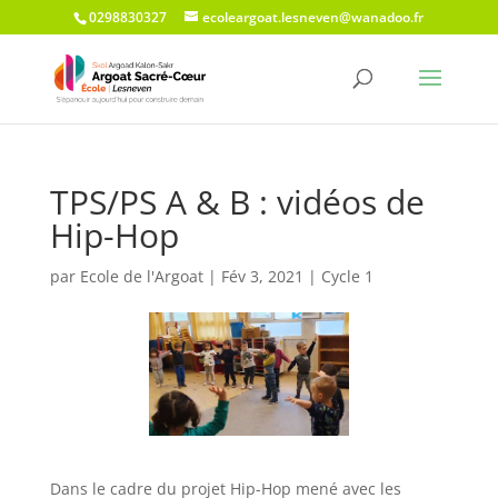
0298830327
ecoleargoat.lesneven@wanadoo.fr
TPS/PS A & B : vidéos de
Hip-Hop
par
Ecole de l'Argoat
|
Fév 3, 2021
|
Cycle 1
Dans le cadre du projet Hip-Hop mené avec les