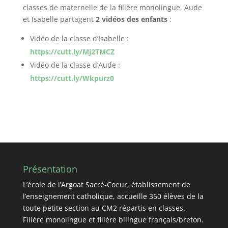
classes de maternelle de la filière monolingue, Aude
et Isabelle partagent
2 vidéos des enfants
:
Vidéo de la classe d’Isabelle :
https://cutt.ly/Mj2TMCZ
Vidéo de la classe d’Aude :
https://cutt.ly/Wkpurz0
Présentation
L’école de l’Argoat Sacré-Coeur, établissement de
l’enseignement catholique, accueille 350 élèves de la
toute petite section au CM2 répartis en classes.
Filière monolingue et filière bilingue français/breton.