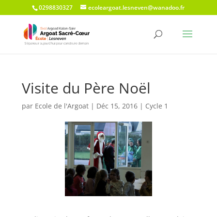
0298830327
ecoleargoat.lesneven@wanadoo.fr
Visite du Père Noël
par
Ecole de l'Argoat
|
Déc 15, 2016
|
Cycle 1