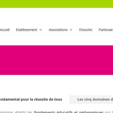
Accueil
Etablissement
Associations
S’inscrire
Partenair
fondamental pour la réussite de tous
Les cinq domaines d
gatoire, établit les
fondements éducatifs et pédagogiques
sur l