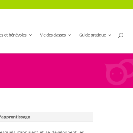
es et bénévoles
Vie des classes
Guide pratique
'apprentissage
esquels s’appuient et se développent les