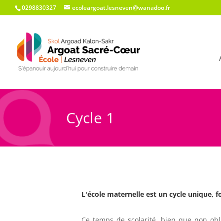
0298830327
ecoleargoat.lesneven@wanadoo.fr
Cycle 1
L'école maternelle est un cycle unique, 
Ce temps de scolarité, bien que non obli